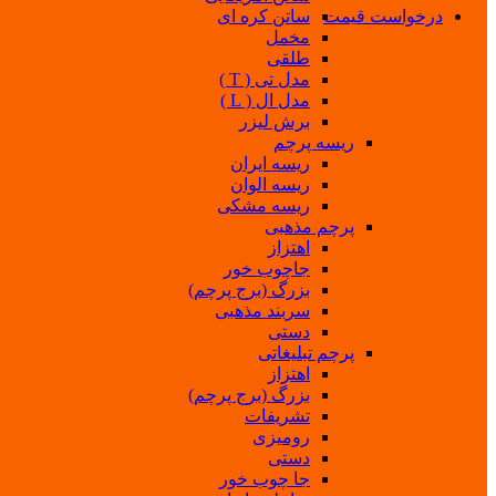
درخواست قیمت
ساتن کره ای
مخمل
طلقی
مدل تی ( T )
مدل ال ( L )
برش لیزر
ریسه پرچم
ریسه ایران
ریسه الوان
ریسه مشکی
پرچم مذهبی
اهتزاز
جاچوب خور
بزرگ (برج پرچم)
سربند مذهبی
دستی
پرچم تبلیغاتی
اهتزاز
بزرگ (برج پرچم)
تشریفات
رومیزی
دستی
جا چوب خور