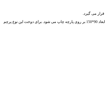
قرار می گیرد.
جنس پارچه این پرچم ها از جنس پارچه ساتن بوده و با بهره گیری از تکنولوژی چاپ دیجیتالی یا سیلکی طرح مورد نظر به صورت افقی و در ابعاد 90*150 بر روی پارچه چاپ می شود. برای دوخت این نوع پرچم