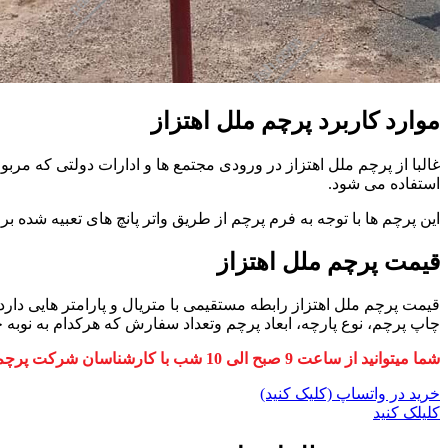
موارد کاربرد پرچم ملل اهتزاز
غالبا از پرچم ملل اهتزاز در ورودی مجتمع ها و ادارات دولتی که مر
استفاده می شود.
این پرچم ها با توجه به فرم پرچم از طریق واتر پانچ های تعبیه شده بر 
قیمت پرچم ملل اهتزاز
قیمت پرچم ملل اهتزاز رابطه مستقیمی با متریال و پارامتر هایی دا
چاپ پرچم، نوع پارچه، ابعاد پرچم وتعداد سفارش که هرکدام به نوبه 
شما میتوانید از ساعت 9 صبح الی 10 شب با کارشناسان شرکت پرچم درفش تماس حاصل نمایید و از نظر تخصصی هرگونه سوالی را مطرح نمایید. همچنین از قیمت به روز پرچم ملل اهتزاز آگاه شوید.
خرید در واتساپ (کلیک کنید)
کلیلک کنید