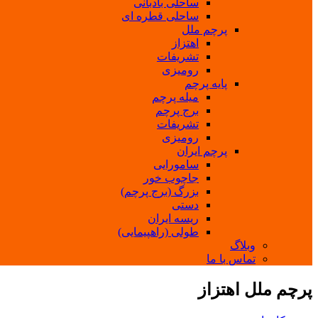
ساحلی بادبانی
ساحلی قطره ای
پرچم ملل
اهتزاز
تشریفات
رومیزی
پایه پرچم
میله پرچم
برج پرچم
تشریفات
رومیزی
پرچم ایران
سامورایی
جاچوب خور
بزرگ (برج پرچم)
دستی
ریسه ایران
طولی (راهپیمایی)
وبلاگ
تماس با ما
پرچم ملل اهتزاز