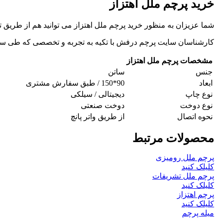
خرید پرچم ملل اهتزاز
شما عزیزان به منظور خرید پرچم ملل اهتزاز می توانید هم از طریق 
کارشناسان سایت پرچم درفش با تکیه به تجربه و تخصصی که طی سالها
مشخصات پرچم ملل اهتزاز
جنس
ساتن
ابعاد
90*150 / طبق سفارش مشتری
نوع چاپ
دیجیتالی / سیلکی
نوع دوخت
دوخت صنعتی
نحوه اتصال
از طریق واتر پانچ
محصولات مرتبط
پرچم ملل رومیزی
کلیلک کنید
پرچم ملل تشریفات
کلیلک کنید
پرچم اهتزاز
کلیلک کنید
میله پرچم